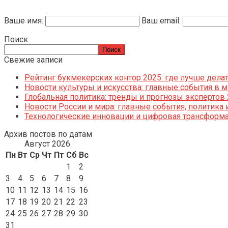
Ваше имя:
Ваш email:
Поиск
Поиск
Свежие записи
Рейтинг букмекерских контор 2025: где лучше дела
Новости культуры и искусства: главные события в м
Глобальная политика: тренды и прогнозы экспертов
Новости России и мира: главные события, политика 
Технологические инновации и цифровая трансформ
Архив постов по датам
Август 2026
Пн
Вт
Ср
Чт
Пт
Сб
Вс
1
2
3
4
5
6
7
8
9
10
11
12
13
14
15
16
17
18
19
20
21
22
23
24
25
26
27
28
29
30
31