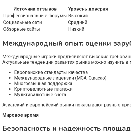
Источник отзывов
Уровень доверия
Профессиональные форумы
Высокий
Социальные сети
Средний
Обзорные сайты
Низкий
Международный опыт: оценки зару
Международные игроки предъявляют высокие требования
Актуальные тенденции развития рынка можно изучить в 
Европейские стандарты качества
Международные лицензии (MGA, Curacao)
Многоязычная поддержка
Криптовалютные платежи
Мультивалютные счета
Азиатский и европейский рынки показывают разные при
Мировое время
Безопасность и надежность площад