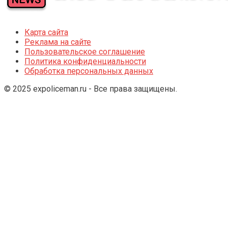
Карта сайта
Реклама на сайте
Пользовательское соглашение
Политика конфиденциальности
Обработка персональных данных
© 2025 expoliceman.ru - Все права защищены.