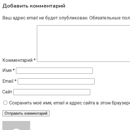
Добавить комментарий
Ваш адрес email не будет опубликован.
Обязательные по
Комментарий
*
Имя
*
Email
*
Сайт
Сохранить моё имя, email и адрес сайта в этом брауз