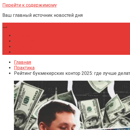
Перейти к содержимому
Ваш главный источник новостей дня
Главная
Политика
Практика
Экономика
Главная
Практика
Рейтинг букмекерских контор 2025: где лучше дела