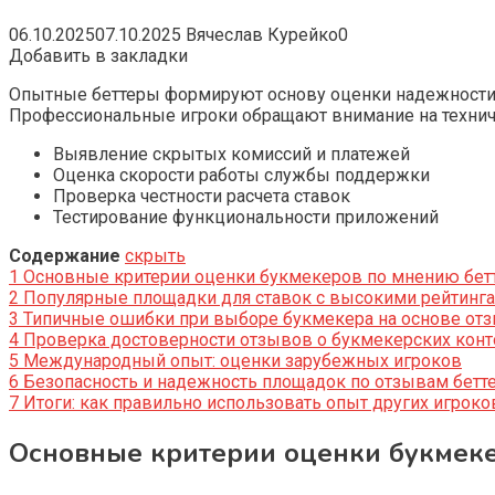
06.10.2025
07.10.2025
Вячеслав Курейко
0
Добавить в закладки
Опытные беттеры формируют основу оценки надежности
Профессиональные игроки обращают внимание на технич
Выявление скрытых комиссий и платежей
Оценка скорости работы службы поддержки
Проверка честности расчета ставок
Тестирование функциональности приложений
Содержание
скрыть
1
Основные критерии оценки букмекеров по мнению бет
2
Популярные площадки для ставок с высокими рейтинг
3
Типичные ошибки при выборе букмекера на основе от
4
Проверка достоверности отзывов о букмекерских конт
5
Международный опыт: оценки зарубежных игроков
6
Безопасность и надежность площадок по отзывам бетт
7
Итоги: как правильно использовать опыт других игрок
Основные критерии оценки букмеке