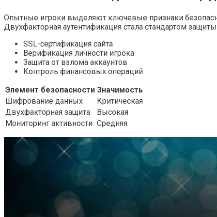
Опытные игроки выделяют ключевые признаки безопас
Двухфакторная аутентификация стала стандартом защиты 
SSL-сертификация сайта
Верификация личности игрока
Защита от взлома аккаунтов
Контроль финансовых операций
Элемент безопасности
Значимость
Шифрование данных
Критическая
Двухфакторная защита
Высокая
Мониторинг активности
Средняя