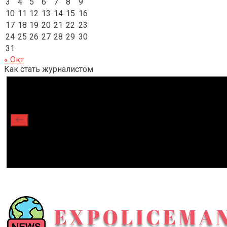
3
4
5
6
7
8
9
10
11
12
13
14
15
16
17
18
19
20
21
22
23
24
25
26
27
28
29
30
31
« Окт
Как стать журналистом