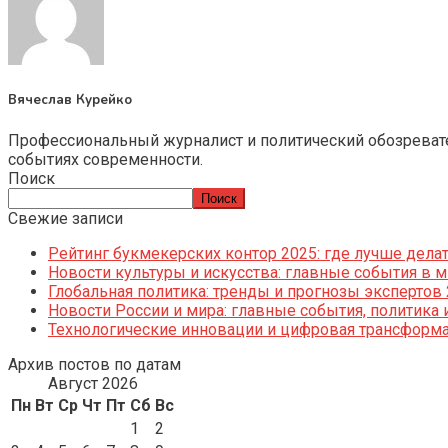
Вячеслав Курейко
Профессиональный журналист и политический обозреват
событиях современности.
Поиск
Поиск
Свежие записи
Рейтинг букмекерских контор 2025: где лучше дела
Новости культуры и искусства: главные события в м
Глобальная политика: тренды и прогнозы экспертов
Новости России и мира: главные события, политика 
Технологические инновации и цифровая трансформ
Архив постов по датам
Август 2026
Пн
Вт
Ср
Чт
Пт
Сб
Вс
1
2